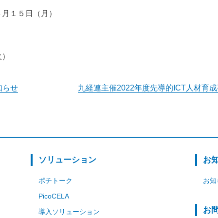
８月１５日（月）
火）
知らせ
九経連主催2022年度先導的ICT人材
ソリューション
お
ポチトーク
お知
PicoCELA
お
導入ソリューション